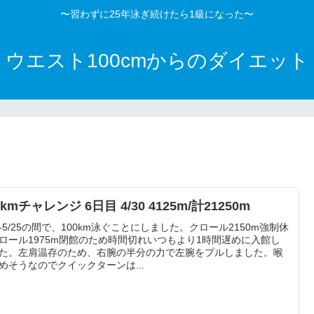
〜習わずに25年泳ぎ続けたら1級になった〜
ウエスト100cmからのダイエット
0kmチャレンジ 6日目 4/30 4125m/計21250m
25-5/25の間で、100km泳ぐことにしました。クロール2150m強制休
ロール1975m閉館のため時間切れいつもより1時間遅めに入館し
た。左肩温存のため、右腕の半分の力で左腕をプルしました。喉
めそうなのでクイックターンは...