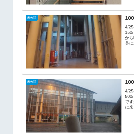
10
未分類
4/
15
から
鼻に
10
未分類
4/
50
です
に来