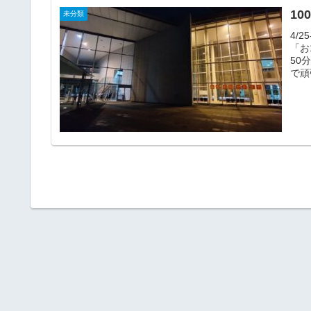
10
未分類
4/
「お
50
で頑