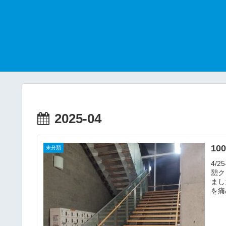
2025-04
10
未分類
4/
憩ク
まし
を痛