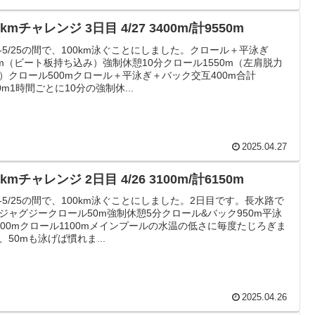
0kmチャレンジ 3日目 4/27 3400m/計9550m
25-5/25の間で、100km泳ぐことにしました。クロール＋平泳ぎ
0m（ビート板持ち込み）強制休憩10分クロール1550m（左肩脱力
）クロール500mクロール＋平泳ぎ＋バック交互400m合計
00m1時間ごとに10分の強制休...
2025.04.27
0kmチャレンジ 2日目 4/26 3100m/計6150m
25-5/25の間で、100km泳ぐことにしました。2日目です。長水路で
ジャグジークロール50m強制休憩5分クロール&バック950m平泳
000mクロール1100mメインプールの水温の低さに毎度たじろぎま
、50mも泳げば慣れま...
2025.04.26