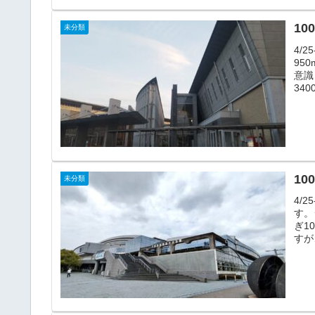
10
未分類
4/
95
意識
34
10
未分類
4/
す。
ぎ1
すが