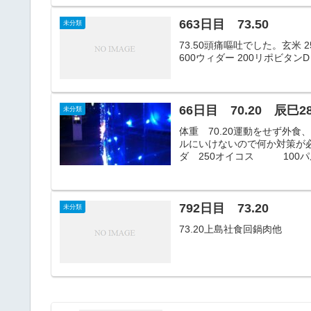
663日目 73.50
未分類
73.50頭痛嘔吐でした。玄米 2
600ウィダー 200リポビタンD 1
66日目 70.20 辰巳28
未分類
体重 70.20運動をせず外
ルにいけないので何か対策が
ダ 250オイコス 100パ
792日目 73.20
未分類
73.20上島社食回鍋肉他