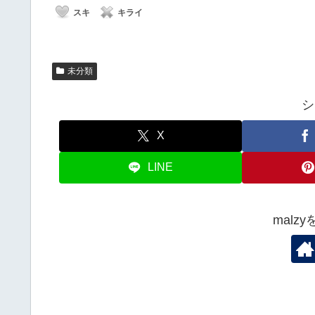
スキ
キライ
未分類
シ
X
LINE
malz