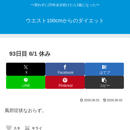
〜習わずに25年泳ぎ続けたら1級になった〜
ウエスト100cmからのダイエット
93日目 6/1 休み
X
Facebook
はてブ
LINE
Pinterest
コピー
2026.06.01
2026.06.02
風邪症状なおらず。
スキ
キライ