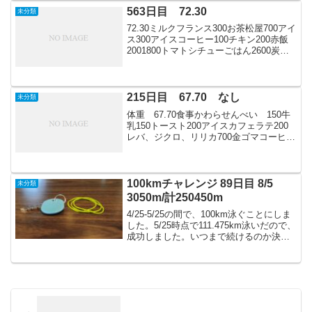
25m）1100m時間切れ今日の気付き足が
563日目 72.30
未分類
痛...
72.30ミルクフランス300お茶松屋700アイ
ス300アイスコーヒー100チキン200赤飯
2001800トマトシチューごはん2600炭酸
水
215日目 67.70 なし
未分類
体重 67.70食事かわらせんべい 150牛
乳150トースト200アイスカフェラテ200
レバ、ジクロ、リリカ700金ゴマコーヒー
300ケーキ 200パンケーキ4001600丸亀
うどん 500天ぷら 400レバ、ジクロ
2500炭酸オレンジ 2...
100kmチャレンジ 89日目 8/5
未分類
3050m/計250450m
4/25-5/25の間で、100km泳ぐことにしま
した。5/25時点で111.475km泳いだので、
成功しました。いつまで続けるのか決め
ました。その日が来るまで泳ぎ続けま
す。毎日泳ぎたいところですが、無理せ
ず週5〜6回で継続します。---ク...