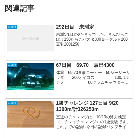
関連記事
292日目 未測定
未分類
未測定ほぼ寝たきりでした。きんぴらご
ぼう150たらこパスタ800ヨーグルト100
豆乳2001250
67日目 69.70 辰巳4300
未分類
体重 69.70食事コーヒー 50シーザーサ
ラダ 200オイコス 100パル
テノ 80クラムチャウダー
100お茶500ブランパン4 230おにぎ
り 220ヴァーム小 50パルテ
ノ2 1601190シーザ...
1級チャレンジ 127日目 9/20
未分類
1300m/計326250m
直近のチャレンジは、10/13の泳力検定
（ニチレイチャレンジ）の1級受験です。
これまでの記録↓今日の記録バタフライ
50mバック50m平50mクロール50mバック
→バケットターン練習（時々バタフライ