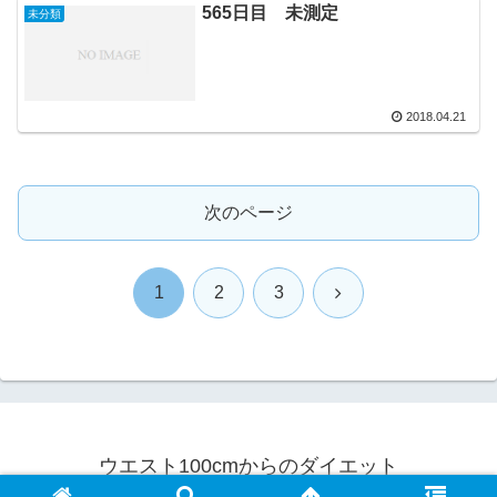
565日目 未測定
未分類
2018.04.21
次のページ
次
1
2
3
へ
ウエスト100cmからのダイエット