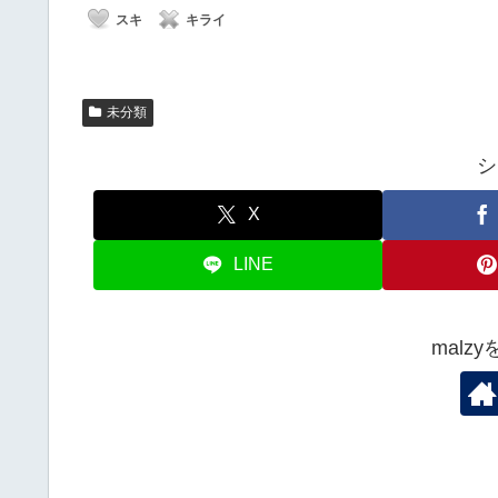
スキ
キライ
未分類
シ
X
LINE
malz