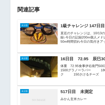
関連記事
1級チャレンジ 147日目 10
未分類
直近のチャレンジは、10/1
録↓今日の記録200m個人メドレ
50m時間切れ今日の気付きアッ
16日目 72.95 辰巳30
未分類
体重 72.95食事伊右衛
1500グラノーラバー 18
ク 150さけるチーズ 8
517日目 未測定
未分類
みかん玄米カレー