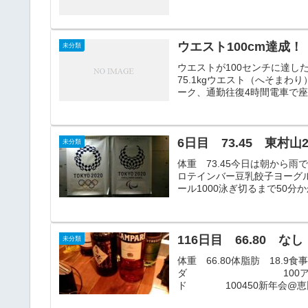
ウエスト100cm達成！
未分類
ウエストが100センチに達
75.1kgウエスト（へそまわ
ーク、通勤往復4時間電車で座
6日目 73.45 東村山2
未分類
体重 73.45今日は朝から
ロテインバー豆乳餃子ヨーグル
ール1000泳ぎ切るまで50分
116日目 66.80 なし
未分類
体重 66.80体脂肪
ダ 100アーモンドブ
ド 100450新年会@恵比