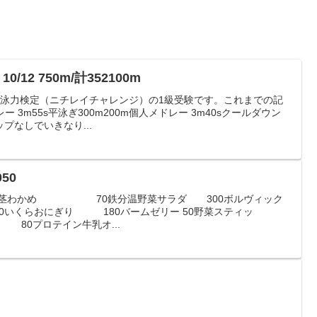
/12 750m/計352100m
3の泳力検定（ニチレイチャレンジ）の1級受験です。これまでの記
ー 3m55s平泳ぎ300m200m個人メドレー 3m40sクールダウン
プなしでいきなり...
50
門500茎わかめ 70鉄分温野菜サラダ 300ボルヴィック
0いくらおにぎり 180バームゼリー 50野菜スティッ
0プロテイン牛乳オ...