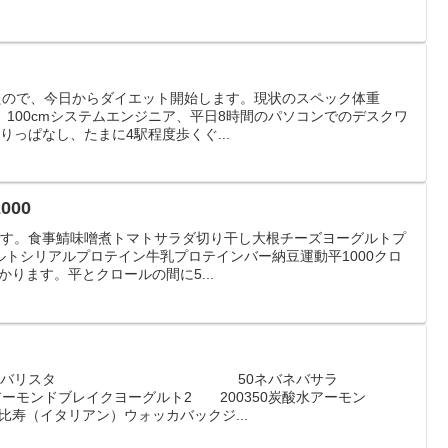
したので、今日からダイエット開始します。現状のスペック体重
り）100cmシステムエンジニア、平日8時間のパソコンでのデスクワ
りっぱなし、たまに4駅程度歩くぐ...
000
雨です。食事鯖味噌煮トマトサラダ切り干し大根チーズヨーグルトプ
トシリアルプロテイン牛乳プロテインバー納豆運動平1000クロ
かかります。平とクロールの間に5...
 18.9食事バリスタ 50ネバネバサラ
レイクヨーグルト2 200350炭酸水アーモン
寿（イタリアン）ウォッカバックジ...