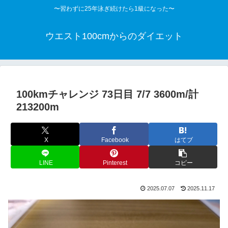
〜習わずに25年泳ぎ続けたら1級になった〜
ウエスト100cmからのダイエット
100kmチャレンジ 73日目 7/7 3600m/計
213200m
X
Facebook
はてブ
LINE
Pinterest
コピー
2025.07.07
2025.11.17