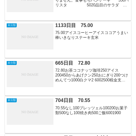
りません。食事もちパンケーキ 350バ
リスタ 5020品目のサラダ
150こうじやの甘酒
100FAZE5% 170820イチビキ
甘酒 100スモークチーズ
2301150...
1133日目 75.00
未分類
75.00アイスコーヒーアイスココアうまい
棒いきなりステーキ玄米
665日目 72.80
未分類
72.80お茶ココナッツ珈琲250アイス
200450からあげクン250おにぎり200つけ
めんてつ1000白クマ2 6002500税金支払
期限のため帰宅しました。
704日目 70.55
未分類
70.55なし100プレッツェル100200お菓子
類500なし100焼き肉500ご飯6001900