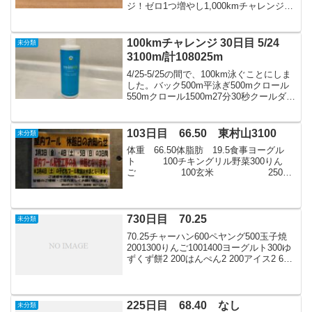
ジ！ゼロ1つ増やし1,000kmチャレンジで
す。2025/04/25を起算日として、来年
2026/04/24までの1年間で1,000km泳ぐこ
とを目標とします。...
100kmチャレンジ 30日目 5/24
未分類
3100m/計108025m
4/25-5/25の間で、100km泳ぐことにしま
した。バック500m平泳ぎ500mクロール
550mクロール1500m27分30秒クールダウ
ン50m今日もやる気がでません。2000m
ぐらい経過した頃、自我を封印して他人
を憑依することを試しま...
103日目 66.50 東村山3100
未分類
体重 66.50体脂肪 19.5食事ヨーグル
ト 100チキングリル野菜300りん
ご 100玄米 250イ
ナバカレー2 3001050麦ごはん
250イナバカレー 150りん
ご 1501600パルテノ2...
730日目 70.25
未分類
70.25チャーハン600ペヤング500玉子焼
2001300りんご1001400ヨーグルト300ゆ
ずくず餅2 200はんぺん2 200アイス2 600
ところてん 2 502750
225日目 68.40 なし
未分類