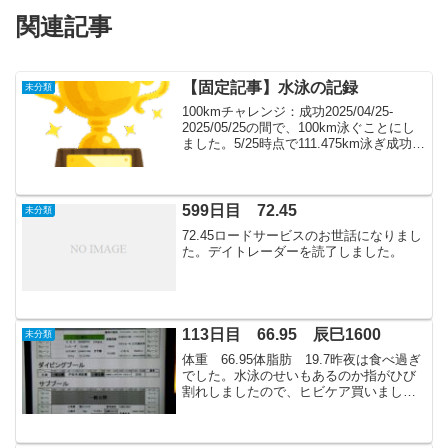
関連記事
【固定記事】水泳の記録
未分類
100kmチャレンジ：成功2025/04/25-
2025/05/25の間で、100km泳ぐことにし
ました。5/25時点で111.475km泳ぎ成功し
ました。100日チャレンジ：達成
2025/04/25から2025/08/19までの117日
間...
599日目 72.45
未分類
72.45ロードサービスのお世話になりまし
た。デイトレーダーを読了しました。
113日目 66.95 辰巳1600
未分類
体重 66.95体脂肪 19.7昨夜は食べ過ぎ
でした。水泳のせいもあるのか指がひび
割れしましたので、ヒビケア買いまし
た。「ヒビにはヒビケア」、他の選択肢
も検討しましたが、CMの洗脳ですね。紅
茶500フィナンシェ 130バームク