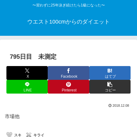
〜習わずに25年泳ぎ続けたら1級になった〜
ウエスト100cmからのダイエット
795日目 未測定
X
Facebook
はてブ
LINE
Pinterest
コピー
2018.12.08
市場他
スキ
キライ