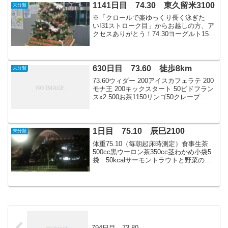
ーヘン ...
1141日目 74.30 東久留米3100
未分類
※「クロールで楽ゆっくり長く泳ぎた
い!31ストローク目」からお越しの方、ア
クセスありがとう！74.30ヨーグルト150
飲むヨーグルト100オレンジジュース100
スコーン250アイスコーヒー0600アイス
200うまい棒100900オニギリ20...
630日目 73.60 徒歩8km
未分類
73.60ウィダー 200アイスカフェラテ 200
モナ王 200キックスタート 50ビドフラン
スx2 500お茶1150リンゴ50クレープ
2001400パン1001500徒歩8km 2時間10分
1日目 75.10 辰巳2100
未分類
体重75.10（毎朝起床時測定）食事生茶
500cc黒ウーロン茶350cc茎わかめ小袋5
袋 50kcalサーモントラウトと野菜の彩
り生春巻き 300kcal？グラノーラバー
180kcalガムトルティーヤ 200kcal朝バナ
ナ 200kca...
794日目 73.80